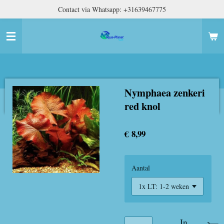
Contact via Whatsapp: +31639467775
Ga
direct
naar
de
hoofdinhoud
Nymphaea zenkeri
red knol
€ 8,99
Aantal
In