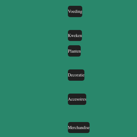
Voeding
Kweken
Planten
Decoratie
Accesoires
Merchandise