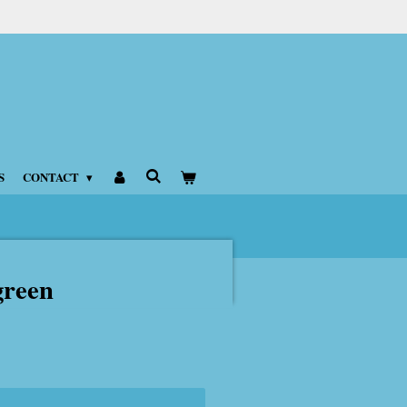
S
CONTACT
green