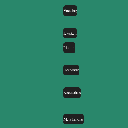
Voeding
Kweken
Planten
Decoratie
Accesoires
Merchandise