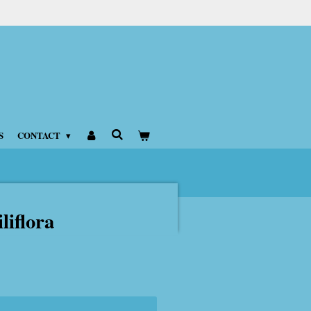
S
CONTACT
liflora