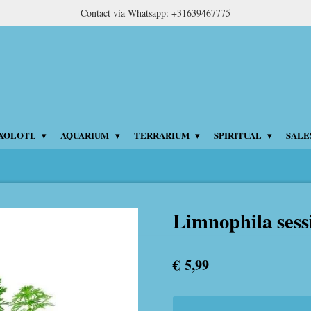
Contact via Whatsapp: +31639467775
XOLOTL
AQUARIUM
TERRARIUM
SPIRITUAL
SALE
Limnophila sessi
€ 5,99