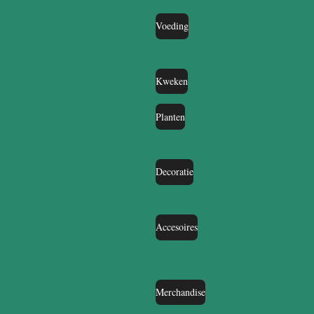
Voeding
Kweken
Planten
Decoratie
Accesoires
Merchandise