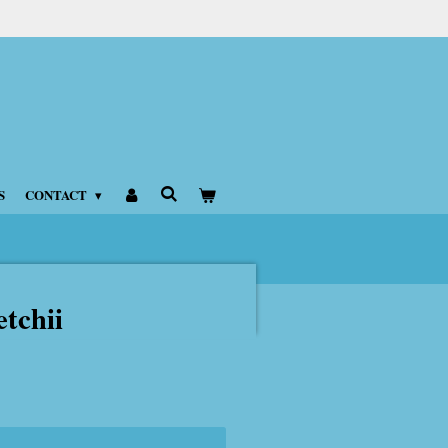
S
CONTACT
tchii