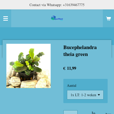
Contact via Whatsapp: +31639467775
Ga
direct
naar
de
hoofdinhoud
Bucephelandra
theia green
€ 11,99
Aantal
In