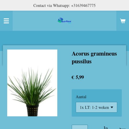
Contact via Whatsapp: +31639467775
Ga
direct
naar
de
hoofdinhoud
Acorus gramineus
pussilus
€ 5,99
Aantal
In