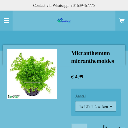
Contact via Whatsapp: +31639467775
Ga
direct
naar
de
hoofdinhoud
Micranthemum
micranthemoides
€ 4,99
Aantal
In