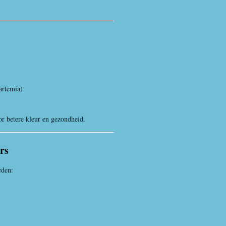
artemia)
r betere kleur en gezondheid.
rs
eden: