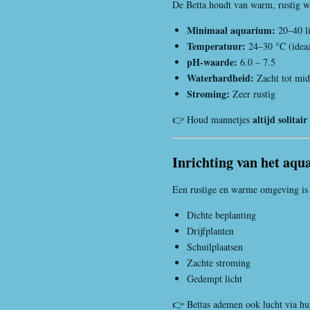
De Betta houdt van warm, rustig wa
Minimaal aquarium:
20–40 li
Temperatuur:
24–30 °C (idea
pH-waarde:
6.0 – 7.5
Waterhardheid:
Zacht tot mid
Stroming:
Zeer rustig
altijd solitair
👉 Houd mannetjes
Inrichting van het aq
Een rustige en warme omgeving is e
Dichte beplanting
Drijfplanten
Schuilplaatsen
Zachte stroming
Gedempt licht
👉 Bettas ademen ook lucht via hu