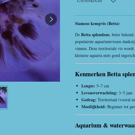
Uitverkocht
Siamese kempvis (Betta)
Betta splendens
De
, beter bekend
populairste aquariumvissen dankzij 
vinnen. Deze territoriale vis wordt
kleinere aquaria mits goed ingerich
Kenmerken Betta sple
Lengte:
5–7 cm
Levensverwachting:
3–5 jaar
Gedrag:
Territoriaal (vooral m
Moeilijkheid:
Beginner tot ge
Aquarium & waterwaa