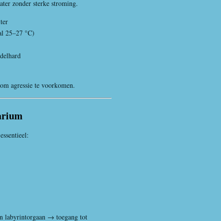
ter zonder sterke stroming.
ter
al 25–27 °C)
delhard
om agressie te voorkomen.
uarium
ssentieel:
n labyrintorgaan → toegang tot