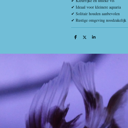
✔ Kleurrijke en unieke vis
✔ Ideaal voor kleinere aquaria
✔ Solitair houden aanbevolen
✔ Rustige omgeving noodzakelijk
D
D
S
e
e
h
l
e
a
e
l
r
n
e