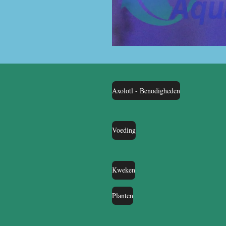
Axolotl - Benodigheden
Voeding
Kweken
Planten