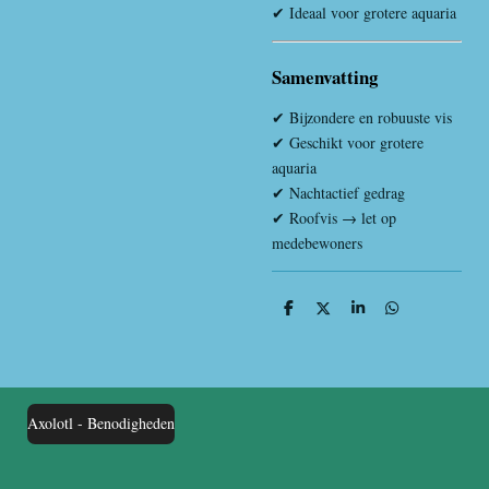
✔ Ideaal voor grotere aquaria
Samenvatting
✔ Bijzondere en robuuste vis
✔ Geschikt voor grotere
aquaria
✔ Nachtactief gedrag
✔ Roofvis → let op
medebewoners
D
D
S
D
e
e
h
e
l
e
a
l
e
l
r
e
n
e
n
Axolotl - Benodigheden