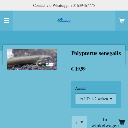
Contact via Whatsapp: +31639467775
Ga
direct
naar
de
hoofdinhoud
Polypterus senegalis
€ 19,99
Aantal
In
winkelwagen