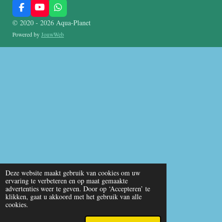
F
Y
W
a
o
h
© 2020 - 2026 Aqua-Planet
c
u
a
e
T
t
Powered by
JouwWeb
b
u
s
o
b
A
o
e
p
k
p
Deze website maakt gebruik van cookies om uw
ervaring te verbeteren en op maat gemaakte
advertenties weer te geven. Door op ‘Accepteren’ te
klikken, gaat u akkoord met het gebruik van alle
cookies.