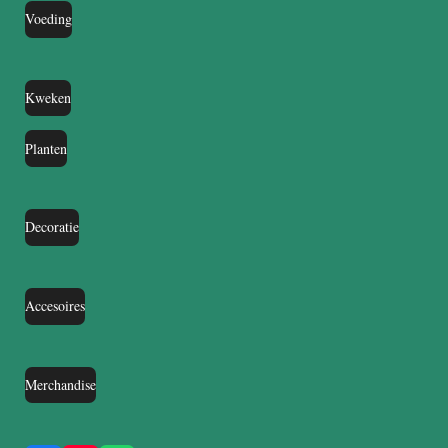
Voeding
Kweken
Planten
Decoratie
Accesoires
Merchandise