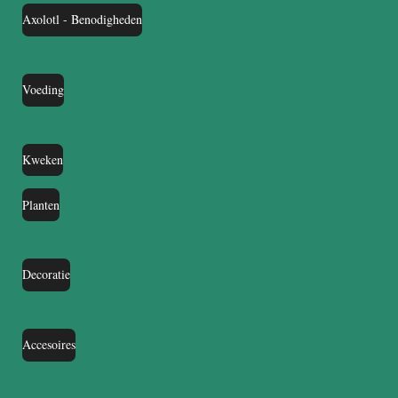
Axolotl - Benodigheden
Voeding
Kweken
Planten
Decoratie
Accesoires