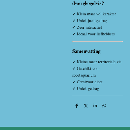
dwergkogelvis?
✔ Klein maar vol karakter
✔ Uniek jachtgedrag
✔ Zeer interactief
✔ Ideaal voor liefhebbers
Samenvatting
✔ Kleine maar territoriale vis
✔ Geschikt voor
soortaquarium
✔ Carnivoor dieet
✔ Uniek gedrag
D
D
S
D
e
e
h
e
l
e
a
l
e
l
r
e
n
e
n