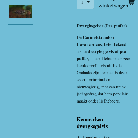
winkelwagen
Dwergkogelvis (Pea puffer)
Carinotetraodon
De
travancoricus
, beter bekend
dwergkogelvis
pea
als de
of
puffer
, is een kleine maar zeer
karaktervolle vis uit India.
Ondanks zijn formaat is deze
soort territoriaal en
nieuwsgierig, met een uniek
jachtgedrag dat hem populair
maakt onder liefhebbers.
Kenmerken
dwergkogelvis
Lengte:
2–3 cm