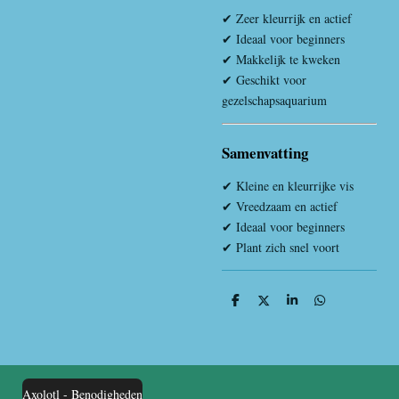
✔ Zeer kleurrijk en actief
✔ Ideaal voor beginners
✔ Makkelijk te kweken
✔ Geschikt voor
gezelschapsaquarium
Samenvatting
✔ Kleine en kleurrijke vis
✔ Vreedzaam en actief
✔ Ideaal voor beginners
✔ Plant zich snel voort
D
D
S
D
e
e
h
e
l
e
a
l
e
l
r
e
n
e
n
Axolotl - Benodigheden