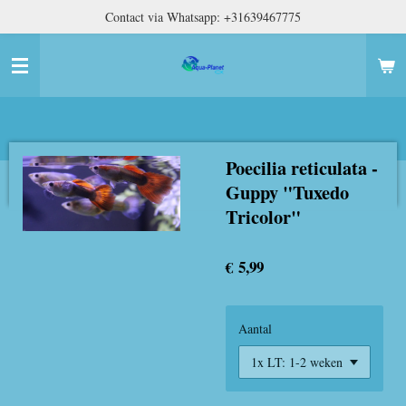
Contact via Whatsapp: +31639467775
Ga
direct
naar
de
hoofdinhoud
Poecilia reticulata -
Guppy "Tuxedo
Tricolor"
€ 5,99
Aantal