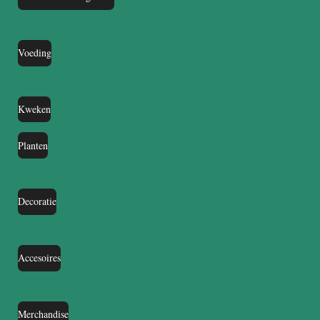
Voeding
Kweken
Planten
Decoratie
Accesoires
Merchandise