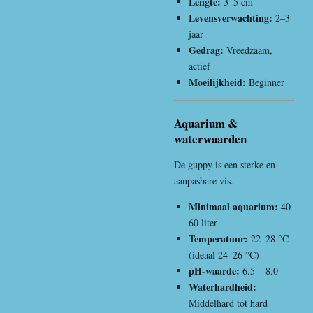
Lengte:
3–5 cm
Levensverwachting:
2–3
jaar
Gedrag:
Vreedzaam,
actief
Moeilijkheid:
Beginner
Aquarium &
waterwaarden
De guppy is een sterke en
aanpasbare vis.
Minimaal aquarium:
40–
60 liter
Temperatuur:
22–28 °C
(ideaal 24–26 °C)
pH-waarde:
6.5 – 8.0
Waterhardheid:
Middelhard tot hard