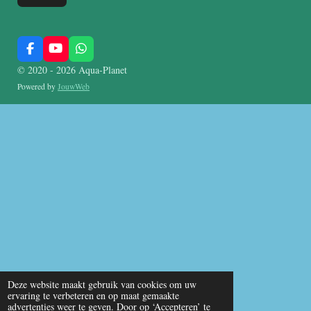
F
Y
W
a
o
h
© 2020 - 2026 Aqua-Planet
c
u
a
e
T
t
Powered by
JouwWeb
b
u
s
o
b
A
o
e
p
k
p
Deze website maakt gebruik van cookies om uw
ervaring te verbeteren en op maat gemaakte
advertenties weer te geven. Door op ‘Accepteren’ te