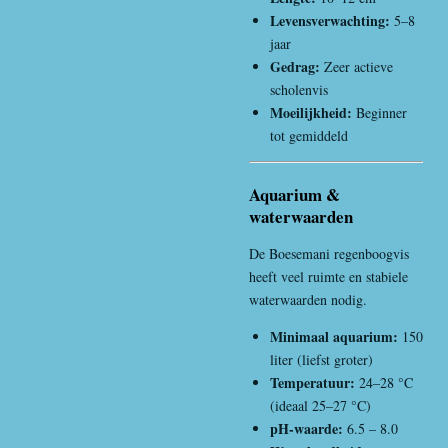
Levensverwachting:
5–8
jaar
Gedrag:
Zeer actieve
scholenvis
Moeilijkheid:
Beginner
tot gemiddeld
Aquarium &
waterwaarden
De Boesemani regenboogvis
heeft veel ruimte en stabiele
waterwaarden nodig.
Minimaal aquarium:
150
liter (liefst groter)
Temperatuur:
24–28 °C
(ideaal 25–27 °C)
pH-waarde:
6.5 – 8.0