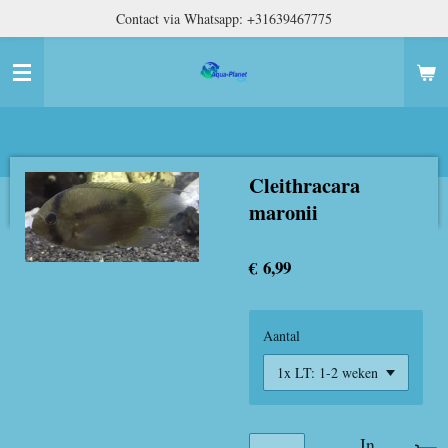
Contact via Whatsapp: +31639467775
Ga
direct
naar
de
hoofdinhoud
Cleithracara
maronii
€ 6,99
Aantal
In