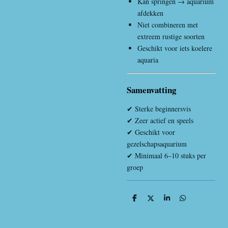
Kan springen → aquarium
afdekken
Niet combineren met
extreem rustige soorten
Geschikt voor iets koelere
aquaria
Samenvatting
✔ Sterke beginnersvis
✔ Zeer actief en speels
✔ Geschikt voor
gezelschapsaquarium
✔ Minimaal 6–10 stuks per
groep
D
D
S
D
e
e
h
e
l
e
a
l
e
l
r
e