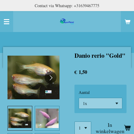
Contact via Whatsapp: +31639467775
Ga
direct
naar
de
hoofdinhoud
Danio rerio "Gold"
€ 1,50
Aantal
In
winkelwagen