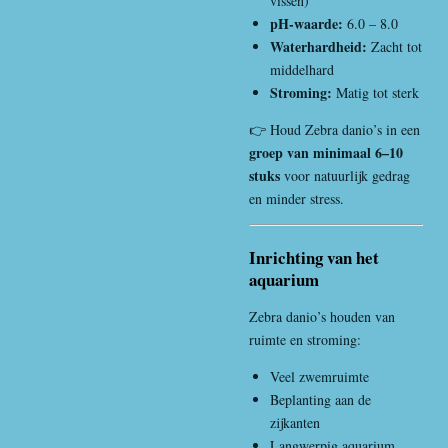
vissen)
pH-waarde:
6.0 – 8.0
Waterhardheid:
Zacht tot
middelhard
Stroming:
Matig tot sterk
👉 Houd Zebra danio’s in een
groep van minimaal 6–10
stuks
voor natuurlijk gedrag
en minder stress.
Inrichting van het
aquarium
Zebra danio’s houden van
ruimte en stroming:
Veel zwemruimte
Beplanting aan de
zijkanten
Langwerpig aquarium