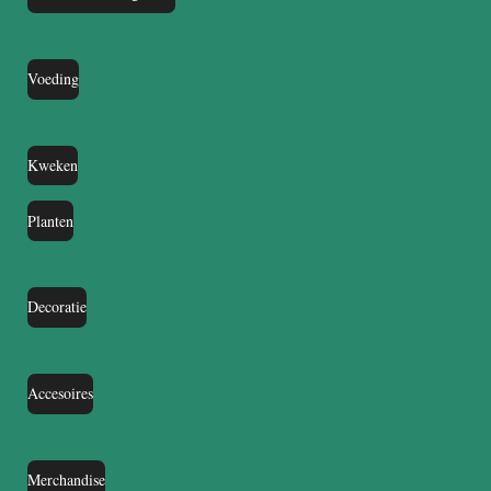
Voeding
Kweken
Planten
Decoratie
Accesoires
Merchandise