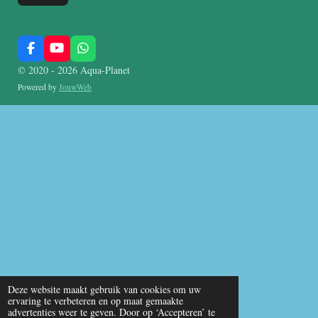
F
Y
W
a
o
h
© 2020 - 2026 Aqua-Planet
c
u
a
e
T
t
Powered by
JouwWeb
b
u
s
o
b
A
o
e
p
k
p
Deze website maakt gebruik van cookies om uw
ervaring te verbeteren en op maat gemaakte
advertenties weer te geven. Door op ‘Accepteren’ te