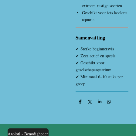
extreem rustige soorten
Geschikt voor iets koelere
aquaria
Samenvatting
✔ Sterke beginnersvis
✔ Zeer actief en speels
✔ Geschikt voor
gezelschapsaquarium
✔ Minimaal 6–10 stuks per
groep
D
D
S
D
e
e
h
e
l
e
a
l
e
l
r
e
n
e
n
Axolotl - Benodigheden