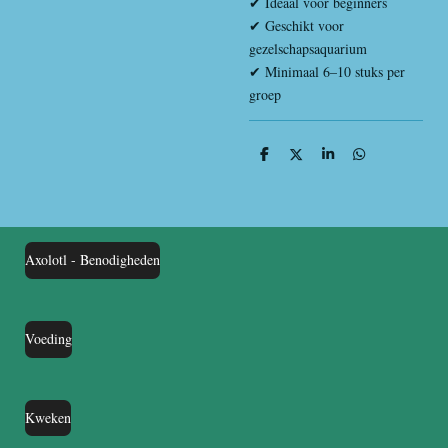
✔ Ideaal voor beginners
✔ Geschikt voor
gezelschapsaquarium
✔ Minimaal 6–10 stuks per
groep
D
D
S
D
e
e
h
e
l
e
a
l
e
l
r
e
n
e
n
Axolotl - Benodigheden
Voeding
Kweken