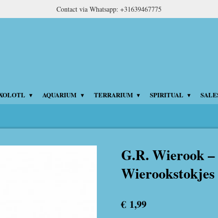
Contact via Whatsapp: +31639467775
XOLOTL
AQUARIUM
TERRARIUM
SPIRITUAL
SALE
G.R. Wierook –
Wierookstokjes 
€ 1,99