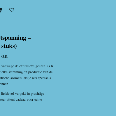
tspanning –
 stuks)
n G.R.
d vanwege de exclusieve geuren. G.R
r elke stemming en productie van de
tische aroma’s, als je iets speciaals
wennen.
 liefdevol verpakt in prachtige
 zeer attent cadeau voor echte