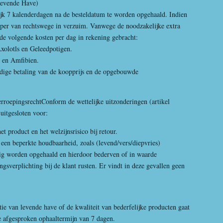
Levende Have)
lijk 7 kalenderdagen na de besteldatum te worden opgehaald. Indien
oper van rechtswege in verzuim. Vanwege de noodzakelijke extra
 de volgende kosten per dag in rekening gebracht:
Axolotls en Geleedpotigen.
n en Amfibien.
dige betaling van de koopprijs en de opgebouwde
herroepingsrechtConform de wettelijke uitzonderingen (artikel
uitgesloten voor:
 product en het welzijnsrisico bij retour.
een beperkte houdbaarheid, zoals (levend/vers/diepvries)
dig worden opgehaald en hierdoor bederven of in waarde
ingsverplichting bij de klant rusten. Er vindt in deze gevallen geen
tie van levende have of de kwaliteit van bederfelijke producten gaat
de afgesproken ophaaltermijn van 7 dagen.