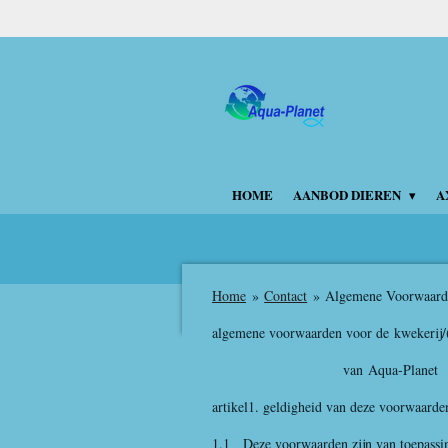
Ga
direct
naar
de
hoofdinhoud
HOME
AANBOD DIEREN
A
Home
»
Contact
»
Algemene Voorwaard
algemene voorwaarden voor de
kwekerij
van
Aqua-Planet
artikel1. geldigheid van deze voorwaarde
1.1 Deze voorwaarden zijn van toepassi