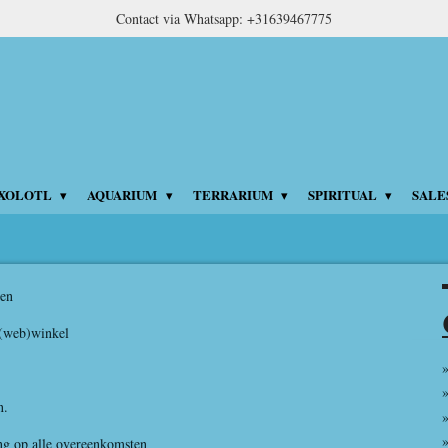
Contact via Whatsapp: +31639467775
XOLOTL
AQUARIUM
TERRARIUM
SPIRITUAL
SALE
en
/(web)winkel
n.
ng op alle overeenkomsten