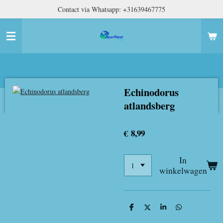
Contact via Whatsapp: +31639467775
Ga
direct
naar
de
hoofdinhoud
Echinodorus
atlandsberg
€ 8,99
In
winkelwagen
D
D
S
D
e
e
h
e