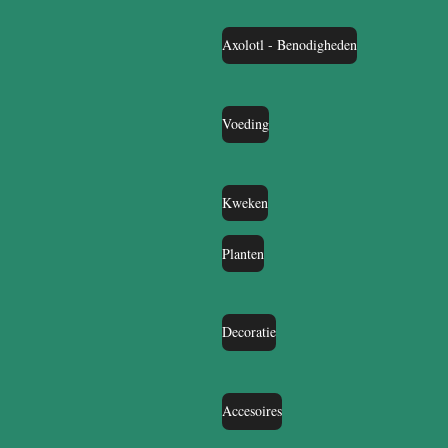
Axolotl - Benodigheden
Voeding
Kweken
Planten
Decoratie
Accesoires