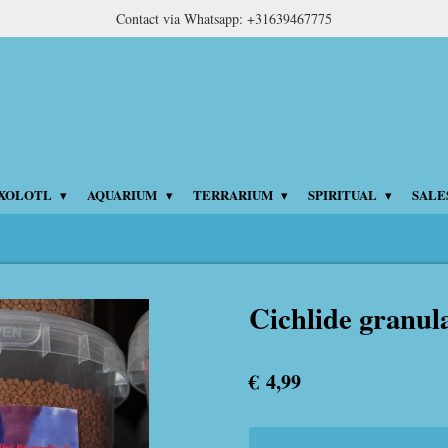
Contact via Whatsapp: +31639467775
XOLOTL
AQUARIUM
TERRARIUM
SPIRITUAL
SALE
Cichlide granu
€ 4,99